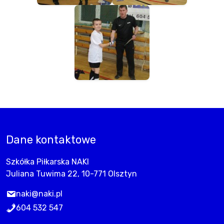
Dane kontaktowe
Szkółka Piłkarska NAKI
Juliana Tuwima 22, 10-771 Olsztyn
naki@naki.pl
604 532 547