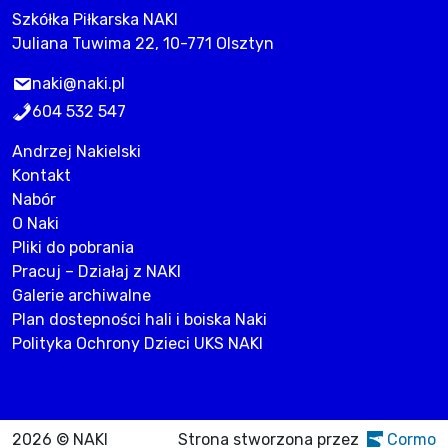
Szkółka Piłkarska NAKI
Juliana Tuwima 22, 10-771 Olsztyn
naki@naki.pl
604 532 547
Andrzej Nakielski
Kontakt
Nabór
O Naki
Pliki do pobrania
Pracuj – Działaj z NAKI
Galerie archiwalne
Plan dostepności hali i boiska Naki
Polityka Ochrony Dzieci UKS NAKI
2026 © NAKI
Strona stworzona przez
Cormo