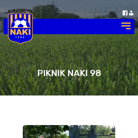
PIKNIK NAKI 98