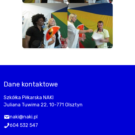
Dane kontaktowe
Szkółka Piłkarska NAKI
Juliana Tuwima 22, 10-771 Olsztyn
naki@naki.pl
604 532 547