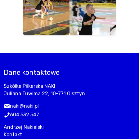
Dane kontaktowe
Szkółka Piłkarska NAKI
Juliana Tuwima 22, 10-771 Olsztyn
naki@naki.pl
604 532 547
Andrzej Nakielski
Kontakt