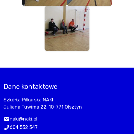
Dane kontaktowe
Szkółka Piłkarska NAKI
Juliana Tuwima 22, 10-771 Olsztyn
naki@naki.pl
604 532 547