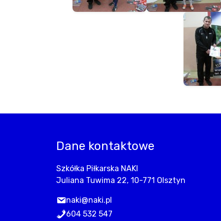
Dane kontaktowe
Szkółka Piłkarska NAKI
Juliana Tuwima 22, 10-771 Olsztyn
naki@naki.pl
604 532 547