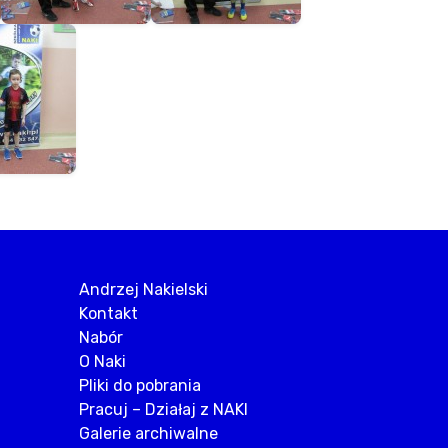
Andrzej Nakielski
Kontakt
Nabór
O Naki
Pliki do pobrania
Pracuj – Działaj z NAKI
Galerie archiwalne