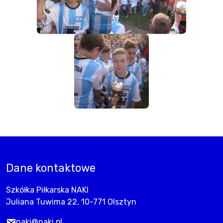
Dane kontaktowe
Szkółka Piłkarska NAKI
Juliana Tuwima 22, 10-771 Olsztyn
naki@naki.pl