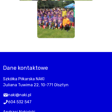
Dane kontaktowe
Szkółka Piłkarska NAKI
Juliana Tuwima 22, 10-771 Olsztyn
naki@naki.pl
604 532 547
Andrzej Nakielski