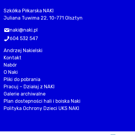
Szkółka Piłkarska NAKI
Juliana Tuwima 22, 10-771 Olsztyn
naki@naki.pl
604 532 547
Andrzej Nakielski
Kontakt
Nabór
O Naki
Pliki do pobrania
Pracuj – Działaj z NAKI
Galerie archiwalne
Plan dostepności hali i boiska Naki
Polityka Ochrony Dzieci UKS NAKI