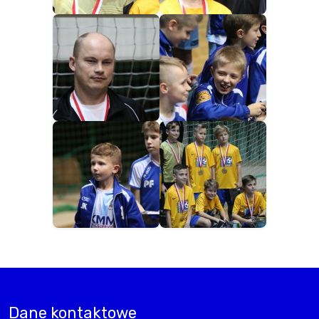
Dane kontaktowe