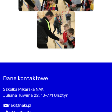
Dane kontaktowe
Szkółka Piłkarska NAKI
Juliana Tuwima 22, 10-771 Olsztyn
naki@naki.pl