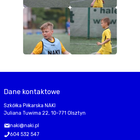
Dane kontaktowe
Szkółka Piłkarska NAKI
Juliana Tuwima 22, 10-771 Olsztyn
naki@naki.pl
604 532 547