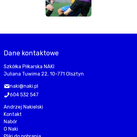
Dane kontaktowe
Szkółka Piłkarska NAKI
Juliana Tuwima 22, 10-771 Olsztyn
naki@naki.pl
604 532 547
Andrzej Nakielski
Kontakt
Nabór
O Naki
Pliki do pobrania