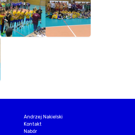
Andrzej Nakielski
Kontakt
Nabór