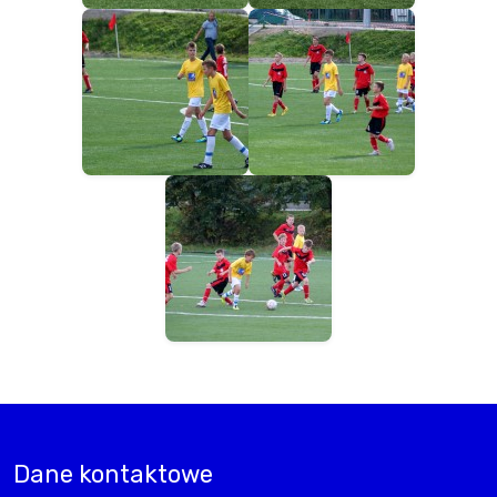
Dane kontaktowe