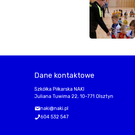
Dane kontaktowe
Szkółka Piłkarska NAKI
Juliana Tuwima 22, 10-771 Olsztyn
naki@naki.pl
604 532 547