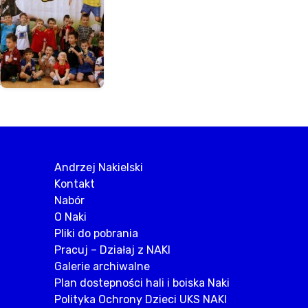
Andrzej Nakielski
Kontakt
Nabór
O Naki
Pliki do pobrania
Pracuj – Działaj z NAKI
Galerie archiwalne
Plan dostepności hali i boiska Naki
Polityka Ochrony Dzieci UKS NAKI