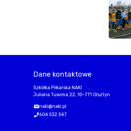
Dane kontaktowe
Szkółka Piłkarska NAKI
Juliana Tuwima 22, 10-771 Olsztyn
naki@naki.pl
604 532 547