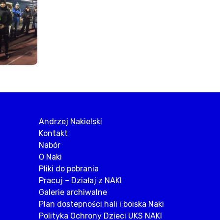
Andrzej Nakielski
Kontakt
Nabór
O Naki
Pliki do pobrania
Pracuj – Działaj z NAKI
Galerie archiwalne
Plan dostepności hali i boiska Naki
Polityka Ochrony Dzieci UKS NAKI