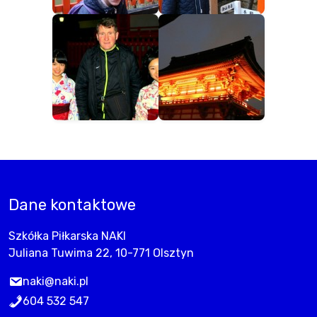
Dane kontaktowe
Szkółka Piłkarska NAKI
Juliana Tuwima 22, 10-771 Olsztyn
naki@naki.pl
604 532 547