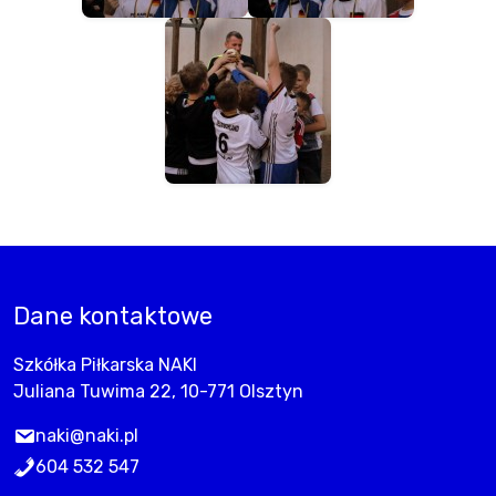
Dane kontaktowe
Szkółka Piłkarska NAKI
Juliana Tuwima 22, 10-771 Olsztyn
naki@naki.pl
604 532 547