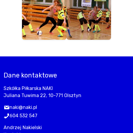
Dane kontaktowe
Szkółka Piłkarska NAKI
Juliana Tuwima 22, 10-771 Olsztyn
naki@naki.pl
604 532 547
Andrzej Nakielski