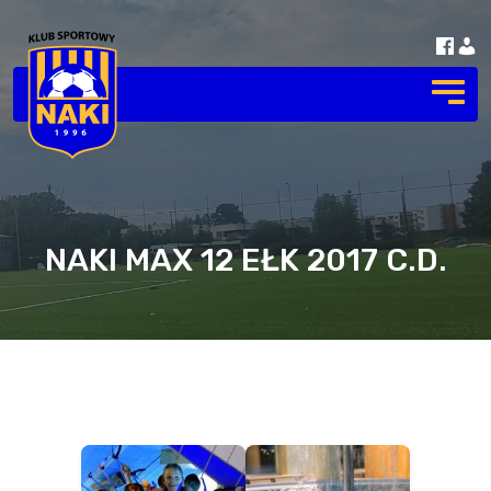
NAKI MAX 12 EŁK 2017 C.D.