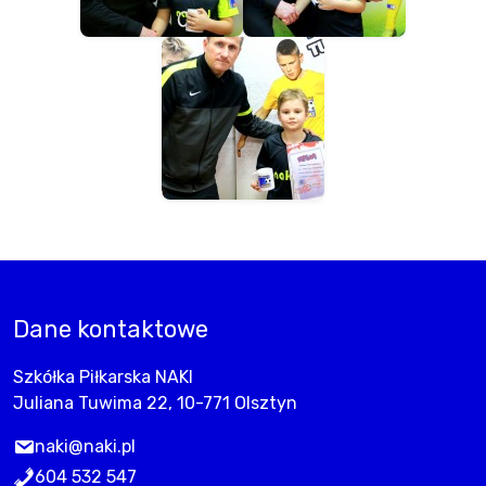
Dane kontaktowe
Szkółka Piłkarska NAKI
Juliana Tuwima 22, 10-771 Olsztyn
naki@naki.pl
604 532 547