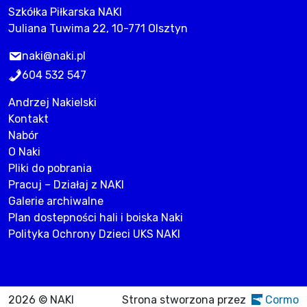
Szkółka Piłkarska NAKI
Juliana Tuwima 22, 10-771 Olsztyn
naki@naki.pl
604 532 547
Andrzej Nakielski
Kontakt
Nabór
O Naki
Pliki do pobrania
Pracuj – Działaj z NAKI
Galerie archiwalne
Plan dostepności hali i boiska Naki
Polityka Ochrony Dzieci UKS NAKI
2026 © NAKI
Strona stworzona przez
Cormo