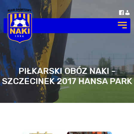
PIŁKARSKI OBÓZ NAKI -
SZCZECINEK 2017 HANSA PARK