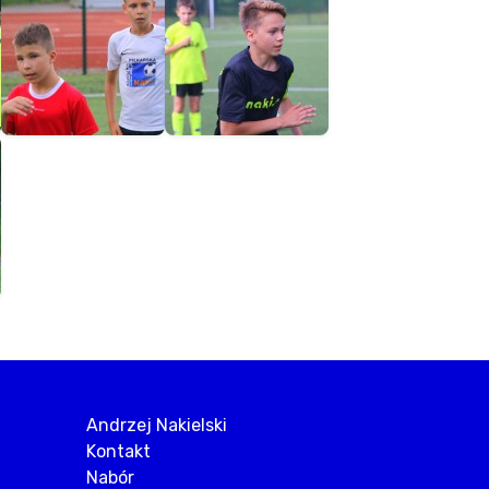
Andrzej Nakielski
Kontakt
Nabór