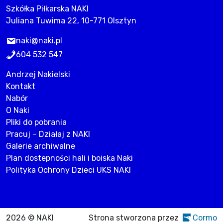
Szkółka Piłkarska NAKI
Juliana Tuwima 22, 10-771 Olsztyn
naki@naki.pl
604 532 547
Andrzej Nakielski
Kontakt
Nabór
O Naki
Pliki do pobrania
Pracuj – Działaj z NAKI
Galerie archiwalne
Plan dostepności hali i boiska Naki
Polityka Ochrony Dzieci UKS NAKI
2026 © NAKI
Strona stworzona przez
Cormo