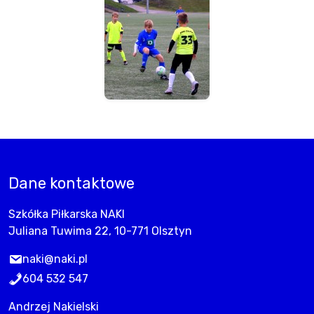
Dane kontaktowe
Szkółka Piłkarska NAKI
Juliana Tuwima 22, 10-771 Olsztyn
naki@naki.pl
604 532 547
Andrzej Nakielski