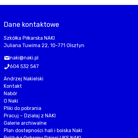
Dane kontaktowe
Szkółka Piłkarska NAKI
Juliana Tuwima 22, 10-771 Olsztyn
naki@naki.pl
604 532 547
Andrzej Nakielski
Kontakt
Nabór
O Naki
Pliki do pobrania
Pracuj – Działaj z NAKI
Galerie archiwalne
Plan dostepności hali i boiska Naki
Polityka Ochrony Dzieci UKS NAKI