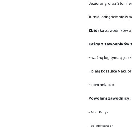
Jeziorany, oraz Stomile
Turniej odbędzie się w p
Zbiórka
zawodników o g
Każdy z zawodników z
– ważną legitymację sz
– białą koszulkę Naki, 
– ochraniacze
Powołani zawodnicy:
– Albin Patryk
– Bal Aleksander