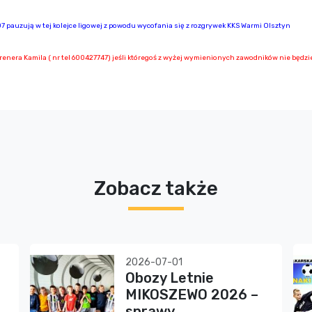
07 pauzują w tej kolejce ligowej z powodu wycofania się z rozgrywek KKS Warmi Olsztyn
renera Kamila ( nr tel 600427747) jeśli któregoś z wyżej wymienionych zawodników nie będzi
Zobacz także
2026-07-01
Obozy Letnie
MIKOSZEWO 2026 –
sprawy