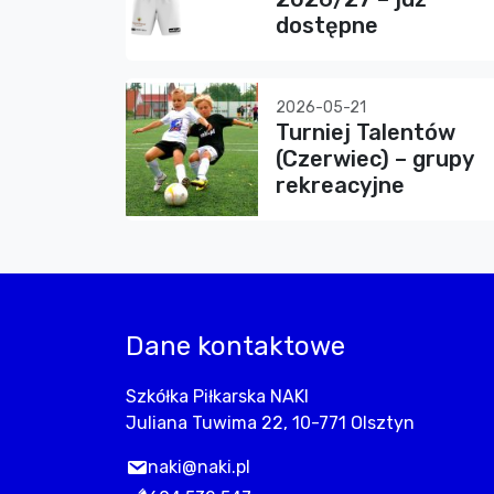
dostępne
2026-05-21
Turniej Talentów
(Czerwiec) – grupy
rekreacyjne
Dane kontaktowe
Szkółka Piłkarska NAKI
Juliana Tuwima 22, 10-771 Olsztyn
naki@naki.pl