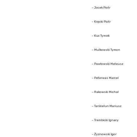
– Jocek Piotr
– Kręcki Piotr
– Kuc Tymek
– Mulkowski Tymon
– Pawłowski Mateusz
– Peterwas Marcel
– Rakowski Michał
– Tankielun Mariusz
– Trembicki Ignacy
– Żyznowski Igor