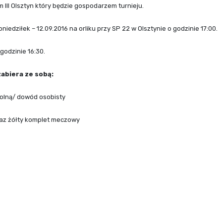
m III Olsztyn który będzie gospodarzem turnieju.
oniedziłek – 12.09.2016 na orliku przy SP 22 w Olsztynie o godzinie 17:00.
odzinie 16:30.
abiera ze sobą:
kolną/ dowód osobisty
oraz żółty komplet meczowy