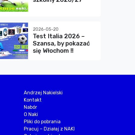
2026-05-20
Test Italia 2026 –
Szansa, by pokazać
się Włochom !!
Andrzej Nakielski
Kontakt
Nabór
O Naki
Pliki do pobrania
Pracuj – Działaj z NAKI