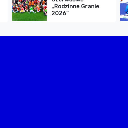
„Rodzinne Granie
2026”