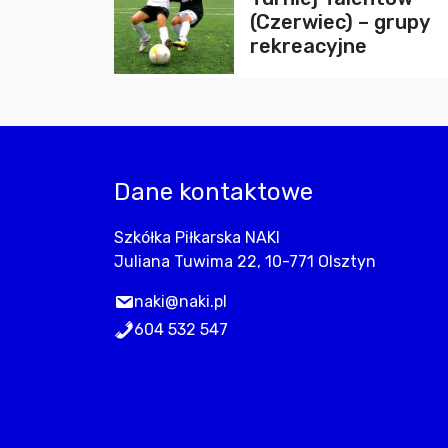
(Czerwiec) – grupy
rekreacyjne
Dane kontaktowe
Szkółka Piłkarska NAKI
Juliana Tuwima 22, 10-771 Olsztyn
naki@naki.pl
604 532 547