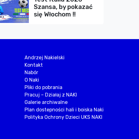
Szansa, by pokazać
się Włochom !!
Andrzej Nakielski
Kontakt
Nabór
O Naki
Pliki do pobrania
Pracuj – Działaj z NAKI
Galerie archiwalne
Plan dostepności hali i boiska Naki
Polityka Ochrony Dzieci UKS NAKI