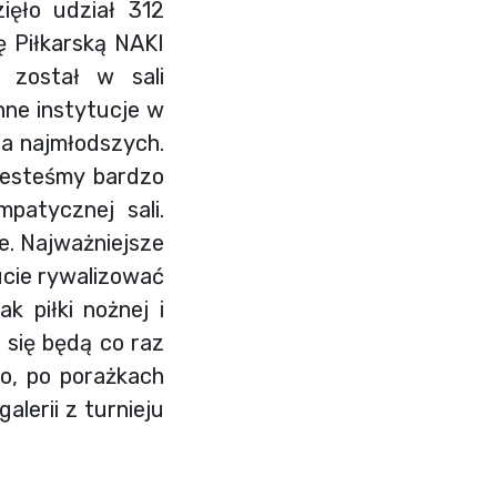
ięło udział 312
ę Piłkarską NAKI
 został w sali
nne instytucje w
la najmłodszych.
 jesteśmy bardzo
patycznej sali.
e. Najważniejsze
ucie rywalizować
 piłki nożnej i
się będą co raz
ło, po porażkach
lerii z turnieju