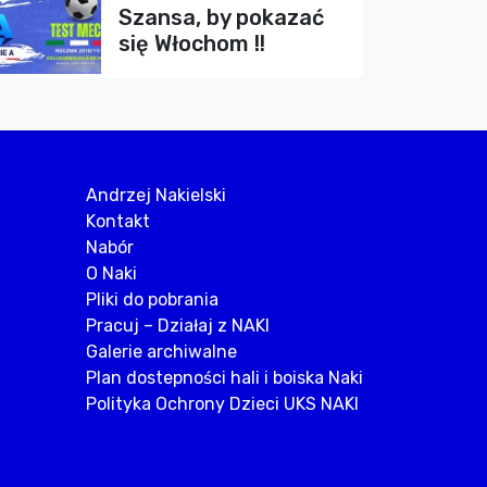
Szansa, by pokazać
się Włochom !!
Andrzej Nakielski
Kontakt
Nabór
O Naki
Pliki do pobrania
Pracuj – Działaj z NAKI
Galerie archiwalne
Plan dostepności hali i boiska Naki
Polityka Ochrony Dzieci UKS NAKI