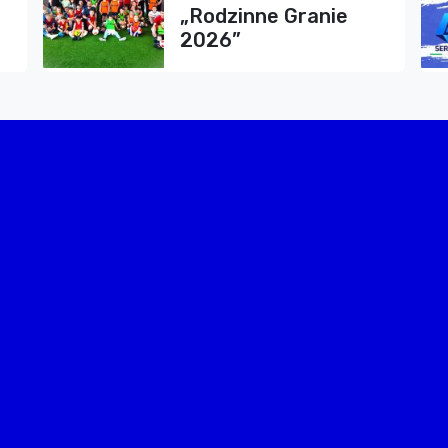
„Rodzinne Granie
2026”