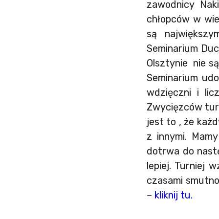
zawodnicy Naki
chłopców w wiek
są największy
Seminarium Duch
Olsztynie nie s
Seminarium udos
wdzięczni i li
Zwycięzców turn
jest to , że ka
z innymi. Mamy
dotrwa do nast
lepiej. Turniej
czasami smutno…
–
kliknij tu.