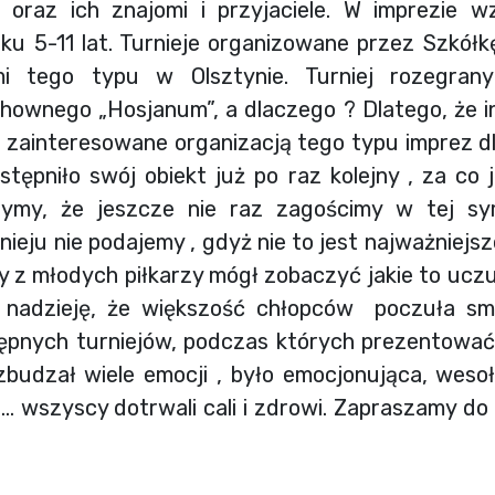
 oraz ich znajomi i przyjaciele. W imprezie wz
u 5-11 lat. Turnieje organizowane przez Szkółk
mi tego typu w Olsztynie. Turniej rozegrany
ownego „Hosjanum”, a dlaczego ? Dlatego, że i
ą zainteresowane organizacją tego typu imprez d
tępniło swój obiekt już po raz kolejny , za co
czymy, że jeszcze nie raz zagościmy w tej sym
ieju nie podajemy , gdyż nie to jest najważniejsz
żdy z młodych piłkarzy mógł zobaczyć jakie to ucz
 nadzieję, że większość chłopców poczuła smak
ępnych turniejów, podczas których prezentować 
 wzbudzał wiele emocji , było emocjonująca, weso
 wszyscy dotrwali cali i zdrowi. Zapraszamy do ga