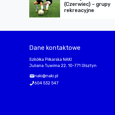
(Czerwiec) – grupy
rekreacyjne
Dane kontaktowe
Szkółka Piłkarska NAKI
Juliana Tuwima 22, 10-771 Olsztyn
naki@naki.pl
604 532 547