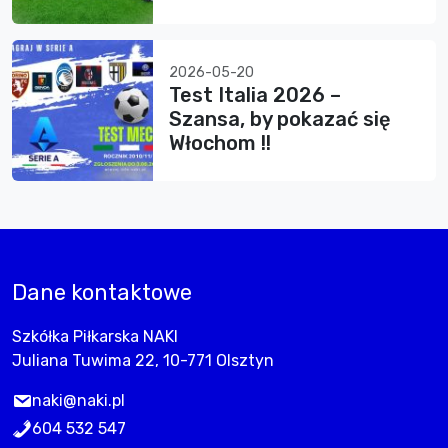
2026-05-20
Test Italia 2026 –
Szansa, by pokazać się
Włochom !!
Dane kontaktowe
Szkółka Piłkarska NAKI
Juliana Tuwima 22, 10-771 Olsztyn
naki@naki.pl
604 532 547