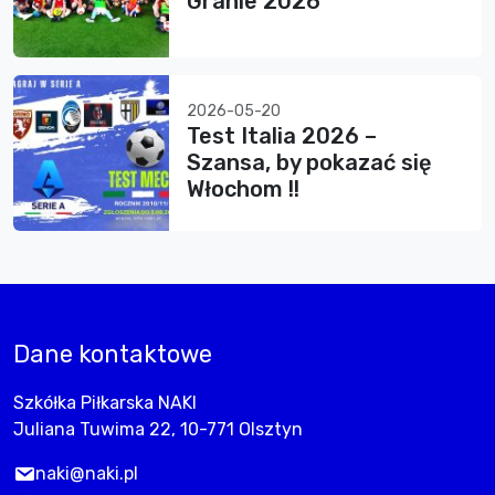
Granie 2026”
2026-05-20
Test Italia 2026 –
Szansa, by pokazać się
Włochom !!
Dane kontaktowe
Szkółka Piłkarska NAKI
Juliana Tuwima 22, 10-771 Olsztyn
naki@naki.pl