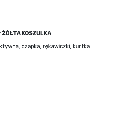
y
ŻÓŁTA KOSZULKA
ktywna, czapka, rękawiczki, kurtka