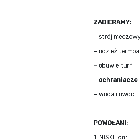
ZABIERAMY:
– strój meczow
– odzież termoa
– obuwie turf
–
ochraniacze
– woda i owoc
POWOŁANI:
1. NISKI Igor