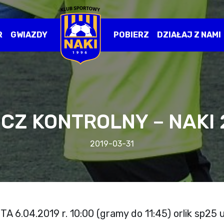
R
GWIAZDY
POBIERZ
DZIAŁAJ Z NAMI
CZ KONTROLNY – NAKI
2019-03-31
 6.04.2019 r. 10:00 (gramy do 11:45) orlik sp25 