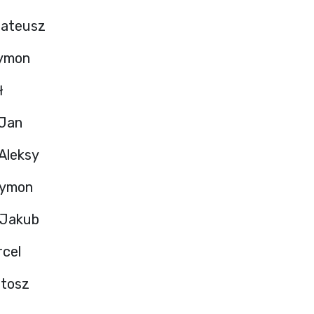
Mateusz
zymon
ł
 Jan
Aleksy
Tymon
 Jakub
cel
rtosz