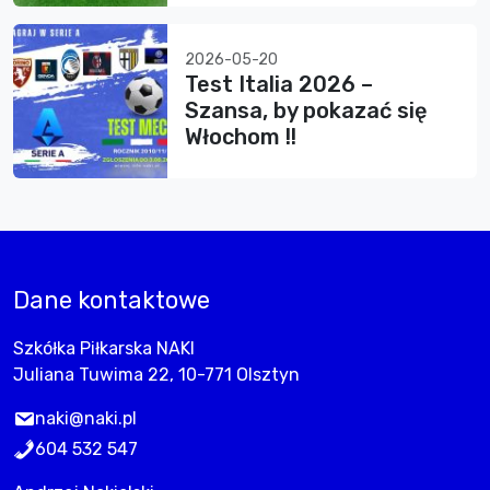
2026-05-20
Test Italia 2026 –
Szansa, by pokazać się
Włochom !!
Dane kontaktowe
Szkółka Piłkarska NAKI
Juliana Tuwima 22, 10-771 Olsztyn
naki@naki.pl
604 532 547