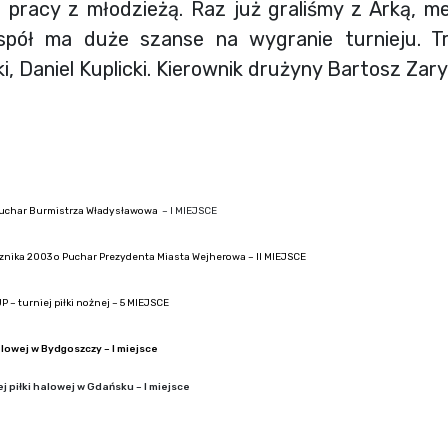
 pracy z młodzieżą. Raz już graliśmy z Arką, me
pół ma duże szanse na wygranie turnieju. T
, Daniel Kuplicki. Kierownik drużyny Bartosz Zar
o Puchar Burmistrza Władysławowa
– I MIEJSCE
ocznika 2003 o Puchar Prezydenta Miasta Wejherowa – II MIEJSCE
turniej piłki nożnej – 5 MIEJSCE
alowej w Bydgoszczy – I miejsce
ej piłki halowej w Gdańsku – I miejsce