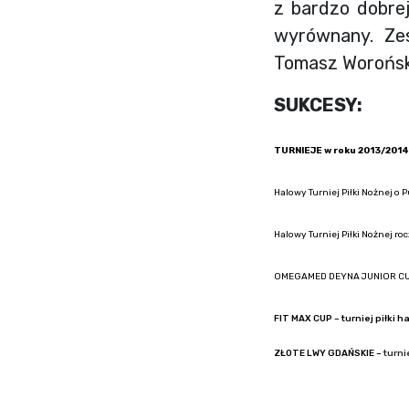
z bardzo dobrej
wyrównany. Zes
Tomasz Woroński
SUKCESY:
TURNIEJE w roku 2013/2014
Halowy Turniej Piłki Nożnej 
Halowy Turniej Piłki Nożnej r
OMEGAMED DEYNA JUNIOR CUP – 
FIT MAX CUP – turniej piłki h
ZŁOTE LWY GDAŃSKIE –
turni