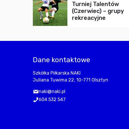
Turniej Talentów
(Czerwiec) – grupy
rekreacyjne
Dane kontaktowe
Szkółka Piłkarska NAKI
Juliana Tuwima 22, 10-771 Olsztyn
naki@naki.pl
604 532 547