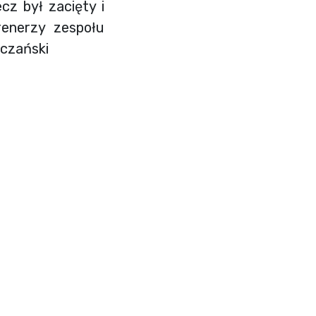
cz był zacięty i
renerzy zespołu
yczański