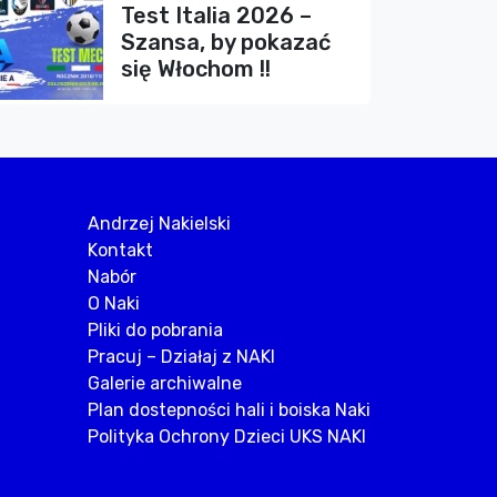
Test Italia 2026 –
Szansa, by pokazać
się Włochom !!
Andrzej Nakielski
Kontakt
Nabór
O Naki
Pliki do pobrania
Pracuj – Działaj z NAKI
Galerie archiwalne
Plan dostepności hali i boiska Naki
Polityka Ochrony Dzieci UKS NAKI