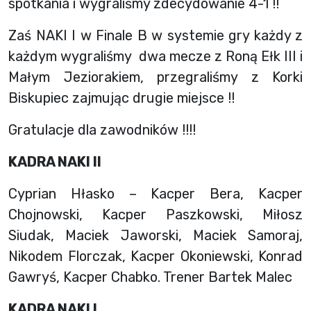
spotkania i wygraliśmy zdecydowanie 4-1 !!
Zaś NAKI I w Finale B w systemie gry każdy z
każdym wygraliśmy dwa mecze z Roną Ełk III i
Małym Jeziorakiem, przegraliśmy z Korki
Biskupiec zajmując drugie miejsce !!
Gratulacje dla zawodników !!!!
KADRA NAKI II
Cyprian Hłasko – Kacper Bera, Kacper
Chojnowski, Kacper Paszkowski, Miłosz
Siudak, Maciek Jaworski, Maciek Samoraj,
Nikodem Florczak, Kacper Okoniewski, Konrad
Gawryś, Kacper Chabko. Trener Bartek Malec
KADRA NAKI I