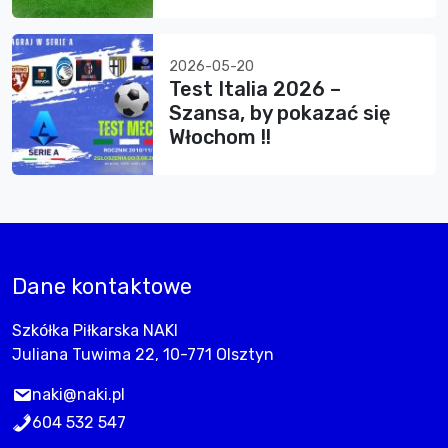
2026-05-20
Test Italia 2026 –
Szansa, by pokazać się
Włochom !!
Dane kontaktowe
Szkółka Piłkarska NAKI
Juliana Tuwima 22, 10-771 Olsztyn
naki@naki.pl
604 532 547