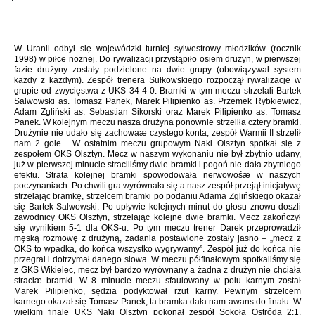
W Uranii odbył się wojewódzki turniej sylwestrowy młodzików (rocznik
1998) w piłce nożnej. Do rywalizacji przystąpiło osiem drużyn, w pierwszej
fazie drużyny zostały podzielone na dwie grupy (obowiązywał system
każdy z każdym). Zespół trenera Sułkowskiego rozpoczął rywalizacje w
grupie od zwycięstwa z UKS 34 4-0. Bramki w tym meczu strzelali Bartek
Salwowski as. Tomasz Panek, Marek Pilipienko as. Przemek Rybkiewicz,
Adam Zgliński as. Sebastian Sikorski oraz Marek Pilipienko as. Tomasz
Panek. W kolejnym meczu nasza drużyna ponownie strzeliła cztery bramki.
Drużynie nie udało się zachowaæ czystego konta, zespół Warmii II strzelił
nam 2 gole. W ostatnim meczu grupowym Naki Olsztyn spotkał się z
zespołem OKS Olsztyn. Mecz w naszym wykonaniu nie był zbytnio udany,
już w pierwszej minucie straciliśmy dwie bramki i pogoń nie dała zbytniego
efektu. Strata kolejnej bramki spowodowała nerwowośæ w naszych
poczynaniach. Po chwili gra wyrównała się a nasz zespół przejął inicjatywę
strzelając bramkę, strzelcem bramki po podaniu Adama Zglińskiego okazał
się Bartek Salwowski. Po upływie kolejnych minut do głosu znowu doszli
zawodnicy OKS Olsztyn, strzelając kolejne dwie bramki. Mecz zakończył
się wynikiem 5-1 dla OKS-u. Po tym meczu trener Darek przeprowadził
męską rozmowę z drużyną, zadania postawione zostały jasno – „mecz z
OKS to wpadka, do końca wszystko wygrywamy”. Zespół już do końca nie
przegrał i dotrzymał danego słowa. W meczu półfinałowym spotkaliśmy się
z GKS Wikielec, mecz był bardzo wyrównany a żadna z drużyn nie chciała
straciæ bramki. W 8 minucie meczu sfaulowany w polu karnym został
Marek Pilipienko, sędzia podyktował rzut karny. Pewnym strzelcem
karnego okazał się Tomasz Panek, ta bramka dała nam awans do finału. W
wielkim finale UKS Naki Olsztyn pokonał zespół Sokoła Ostróda 2:1,