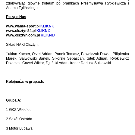
zdobywając główne trofeum po bramkach Przemysława Rybkiewicza i
Adama Zglińskiego.
Piszą o Nas
www.wama-sport.pl
KLIKNIJ
www.olsztyn24.pl
KLIKNIJ
www.olsztyn.com.pl
KLIKNIJ
Skład NAKI Olsztyn:
¯ukian Kacper, Orzeł Adrian, Panek Tomasz, Pawełczak Dawid, Pilipienko
Marek, Salwowski Bartek, Sikorski Sebastian, Sitek Adrian, Rybkiewicz
Przemek, Gaweł Wiktor, Zgliński Adam, trener Dariusz Sułkowski
Kolejnośæ w grupach:
Grupa A:
1 GKS Wikielec
2 Sokół Ostróda
3 Motor Lubawa