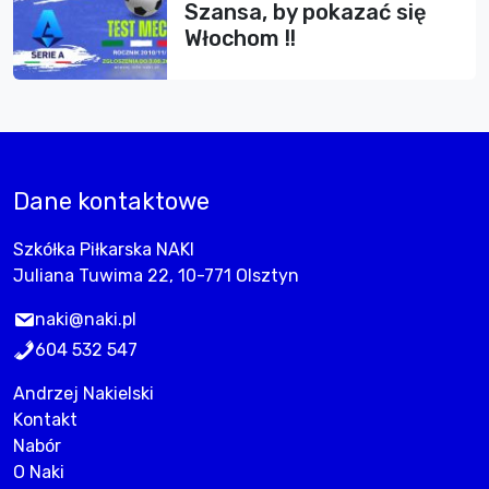
Szansa, by pokazać się
Włochom !!
Dane kontaktowe
Szkółka Piłkarska NAKI
Juliana Tuwima 22, 10-771 Olsztyn
naki@naki.pl
604 532 547
Andrzej Nakielski
Kontakt
Nabór
O Naki