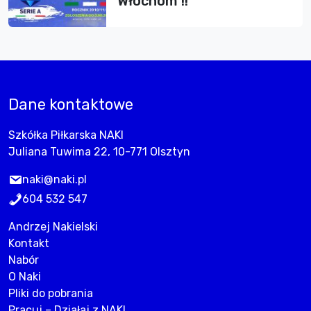
Włochom !!
Dane kontaktowe
Szkółka Piłkarska NAKI
Juliana Tuwima 22, 10-771 Olsztyn
naki@naki.pl
604 532 547
Andrzej Nakielski
Kontakt
Nabór
O Naki
Pliki do pobrania
Pracuj – Działaj z NAKI