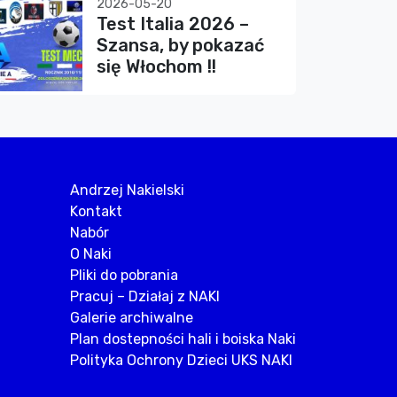
2026-05-20
Test Italia 2026 –
Szansa, by pokazać
się Włochom !!
Andrzej Nakielski
Kontakt
Nabór
O Naki
Pliki do pobrania
Pracuj – Działaj z NAKI
Galerie archiwalne
Plan dostepności hali i boiska Naki
Polityka Ochrony Dzieci UKS NAKI