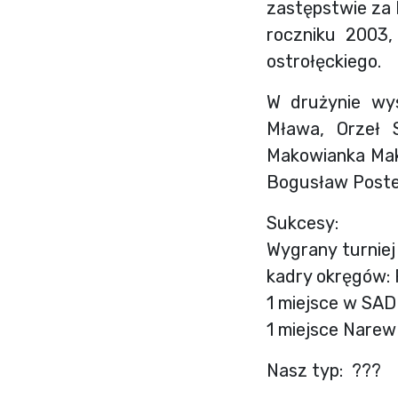
zastępstwie za 
roczniku 2003,
ostrołęckiego.
W drużynie wy
Mława, Orzeł S
Makowianka Makó
Bogusław Poste
Sukcesy:
Wygrany turnie
kadry okręgów: 
1 miejsce w SA
1 miejsce Narew
Nasz typ: ???