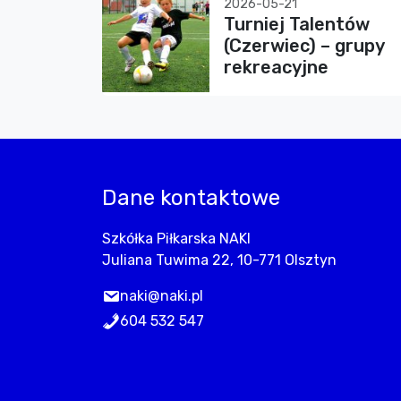
2026-05-21
Turniej Talentów
(Czerwiec) – grupy
rekreacyjne
Dane kontaktowe
Szkółka Piłkarska NAKI
Juliana Tuwima 22, 10-771 Olsztyn
naki@naki.pl
604 532 547