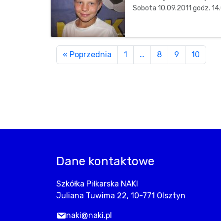
Sobota 10.09.2011 godz. 14.
« Poprzednia
1
…
8
9
10
Dane kontaktowe
Szkółka Piłkarska NAKI
Juliana Tuwima 22, 10-771 Olsztyn
naki@naki.pl