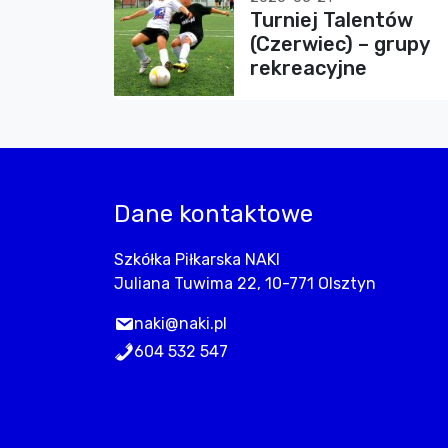
Turniej Talentów
(Czerwiec) – grupy
rekreacyjne
Dane kontaktowe
Szkółka Piłkarska NAKI
Juliana Tuwima 22, 10-771 Olsztyn
naki@naki.pl
604 532 547