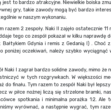
 jest to bardzo atrakcyjne. Niewielkie boiska zm
sywnej gry, takie zawody mogą być bardzo interesu
zególnie w naszym wykonaniu.
m razem 2 zespoły. Naki II zajęło ostatecznie 11 
ddaje tego co zespół pokazał w kilku naprawdę
z Bałtykiem Gdynia i remis z Gedanią I) . Choć z
o poniżej oczekiwań, należy szybko wyciągną
ć 
ł Naki I zagrał bardzo solidne zawody, mimo że 
estniczyć w tych rozgrywkach. W większości mec
aż do finału. Tym razem to zespół Naki był lepszy
lecz w piłce nożnej liczą się strzelone bramki, n
cówce spotkania i minimalna porażka 1:2. Ale 
niśmy wyrównać, a następnie wygrać, tym razem