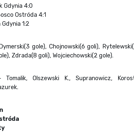
k Gdynia 4:0
Bosco Ostróda 4:1
a Gdynia 1:2
ymerski(3 gole), Chojnowski(6 goli), Rytelewski(6
ole), Zdrada(8 goli), Wojciechowski(2 gole).
 Tomalik, Olszewski K., Supranowicz, Korost
azurek.
yn
Ostróda
ty