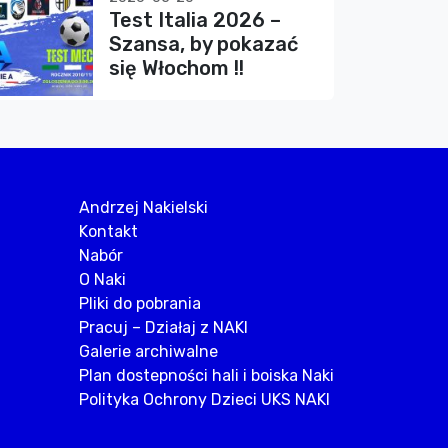
Test Italia 2026 –
Szansa, by pokazać
się Włochom !!
Andrzej Nakielski
Kontakt
Nabór
O Naki
Pliki do pobrania
Pracuj – Działaj z NAKI
Galerie archiwalne
Plan dostepności hali i boiska Naki
Polityka Ochrony Dzieci UKS NAKI