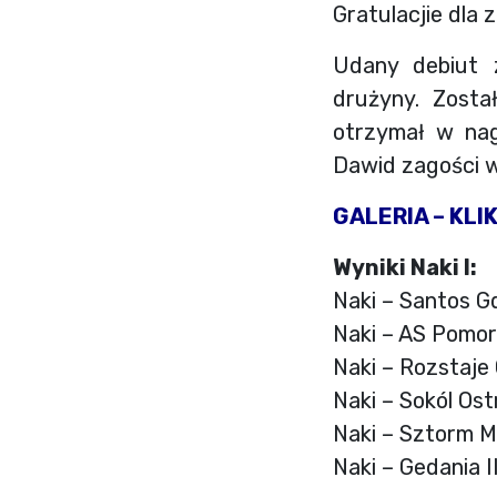
Gratulacjie dla z
Udany debiut 
drużyny. Zosta
otrzymał w nag
Dawid zagości w
GALERIA – KLI
Wyniki Naki I:
Naki – Santos G
Naki – AS Pomor
Naki – Rozstaje
Naki – Sokól Ost
Naki – Sztorm M
Naki – Gedania I