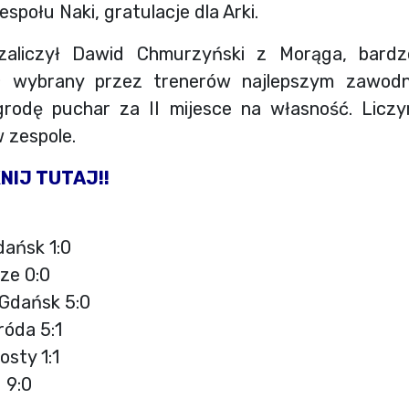
espołu Naki, gratulacje dla Arki.
zaliczył Dawid Chmurzyński z Morąga, bard
ł wybrany przez trenerów najlepszym zawodn
rodę puchar za II mijesce na własność. Liczy
 zespole.
KNIJ TUTAJ!!
dańsk 1:0
ze 0:0
 Gdańsk 5:0
róda 5:1
osty 1:1
I 9:0