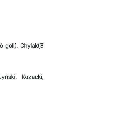
 goli), Chylak(3
yński, Kozacki,