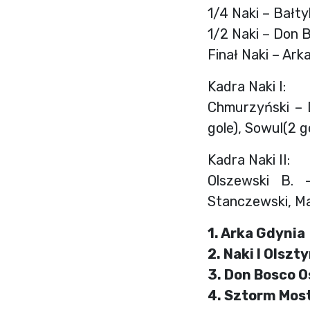
1/4 Naki – Bałty
1/2 Naki – Don 
Finał Naki – Ark
Kadra Naki I:
Chmurzyński – D
gole), Sowul(2 g
Kadra Naki II:
Olszewski B. –
Stanczewski, M
1. Arka Gdynia
2. Naki I Olszt
3. Don Bosco 
4. Sztorm Mos