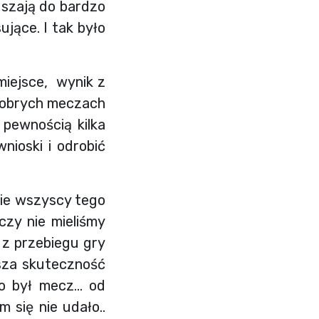
uszają do bardzo
jące. I tak było
miejsce, wynik z
 dobrych meczach
 pewnością kilka
wnioski i odrobić
nie wszyscy tego
zy nie mieliśmy
 z przebiegu gry
asza skuteczność
to był mecz… od
 się nie udało..