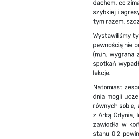
dachem, co zimą
szybkiej i agre
tym razem, szc
Wystawiliśmy ty
pewnością nie o
(m.in. wygrana 
spotkań wypadł
lekcje.
Natomiast zespó
dnia mogli ucz
równych sobie, 
z Arką Gdynia, 
zawiodła w koń
stanu 0:2 powin