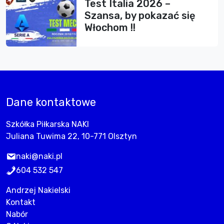
Test Italia 2026 –
Szansa, by pokazać się
Włochom !!
Dane kontaktowe
Szkółka Piłkarska NAKI
Juliana Tuwima 22, 10-771 Olsztyn
naki@naki.pl
604 532 547
Andrzej Nakielski
Kontakt
Nabór