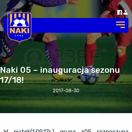
Naki 05 – inauguracja sezonu
17/18!
2017-08-30
W piątek(1.09.17r.) grupa z05 rozpoczyna