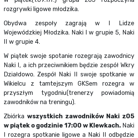
rozgrywki ligowe młodzika.
Obydwa zespoły zagrają w I Lidze
Wojewódzkiej Młodzika. Naki I w grupie 5, Naki
II w grupie 4.
W piątek swoje spotanie rozegrają zawodnicy
Naki I, a ich przeciwnikiem będzie zespół Wkry
Działdowo. Zespół Naki II swoje spotkanie w
Wikielcu z tamtejszym GKSem rozegra w
przyszłym tygodniu(trenerzy powiadomią
zawodników na treningu).
Zbiórka
wszystkich zawodników Naki z05
w piątek o godzinie 17:00 w Klewkach.
Naki
I rozegra spotkanie ligowe a Naki II odbędzie