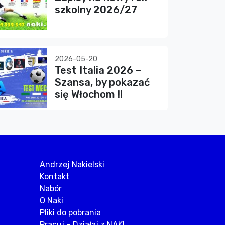
szkolny 2026/27
2026-05-20
Test Italia 2026 –
Szansa, by pokazać
się Włochom !!
Andrzej Nakielski
Kontakt
Nabór
O Naki
Pliki do pobrania
Pracuj – Działaj z NAKI