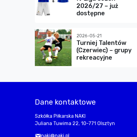
2026/27 – już
dostępne
2026-05-21
Turniej Talentów
(Czerwiec) – grupy
rekreacyjne
Dane kontaktowe
Szkółka Piłkarska NAKI
Juliana Tuwima 22, 10-771 Olsztyn
naki@naki.pl