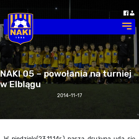
NAKI 05 – powołania na turniej
w Elblągu
2014-11-17
W niedzielę(23.11.14r.) nasza drużyna uda się