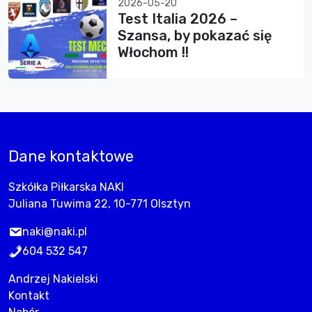
2026-05-20
Test Italia 2026 –
Szansa, by pokazać się
Włochom !!
Dane kontaktowe
Szkółka Piłkarska NAKI
Juliana Tuwima 22, 10-771 Olsztyn
naki@naki.pl
604 532 547
Andrzej Nakielski
Kontakt