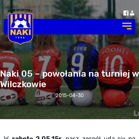
Naki 05 – powołania na turniej w
Wilczkowie
2015-04-30
W
sobotę 2.05.15r
. nasz zespół uda się na