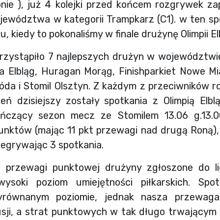
ie ), już 4 kolejki przed końcem rozgrywek za
ewództwa w kategorii Trampkarz (C1). w ten sp
u, kiedy to pokonaliśmy w finale drużynę Olimpii El
rzystąpiło 7 najlepszych drużyn w województwie
ia Elbląg, Huragan Morąg, Finishparkiet Nowe M
da i Stomil Olsztyn. Z każdym z przeciwników r
eń dzisiejszy zostały spotkania z Olimpią Elbl
ończący sezon mecz ze Stomilem 13.06 g.13.0
unktów (mając 11 pkt przewagi nad drugą Roną)
rzegrywając 3 spotkania.
 przewagi punktowej drużyny zgłoszone do li
ysoki poziom umiejętności piłkarskich. Spo
równanym poziomie, jednak nasza przewaga
sji, a strat punktowych w tak długo trwającym 