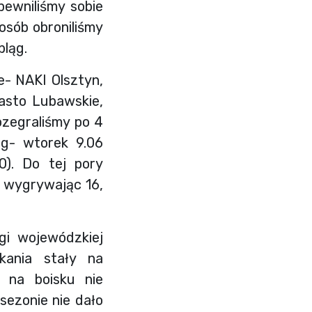
pewniliśmy sobie
osób obroniliśmy
bląg.
- NAKI Olsztyn,
iasto Lubawskie,
ozegraliśmy po 4
ąg- wtorek 9.06
0). Do tej pory
, wygrywając 16,
gi wojewódzkiej
tkania stały na
 na boisku nie
sezonie nie dało