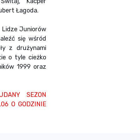
Świtaj, Kacper
Hubert Łagoda.
 Lidze Juniorów
aleźć się wśród
ły z drużynami
ie o tyle cieżko
ników 1999 oraz
UDANY SEZON
06 O GODZINIE