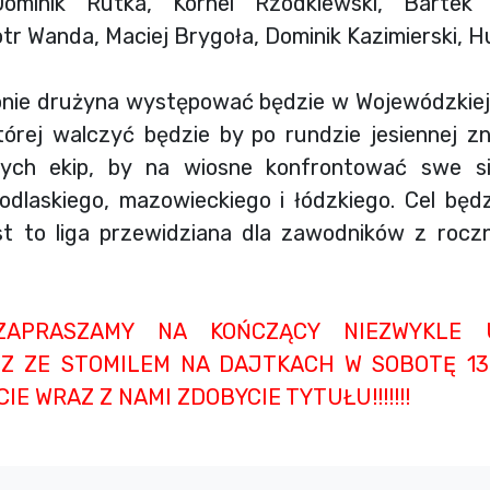
Dominik Rutka, Kornel Rzodkiewski, Bartek 
otr Wanda, Maciej Brygoła, Dominik Kazimierski, 
onie drużyna występować będzie w Wojewódzkiej
órej walczyć będzie by po rundzie jesiennej zn
zych ekip, by na wiosne konfrontować swe si
laskiego, mazowieckiego i łódzkiego. Cel będz
est to liga przewidziana dla zawodników z rocz
 ZAPRASZAMY NA KOŃCZĄCY NIEZWYKLE 
CZ ZE STOMILEM NA DAJTKACH W SOBOTĘ 13.
CIE WRAZ Z NAMI ZDOBYCIE TYTUŁU!!!!!!!