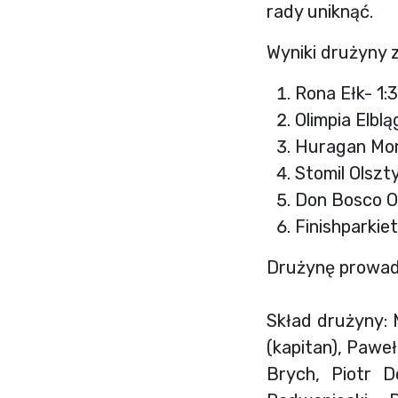
rady uniknąć.
Wyniki drużyny 
Rona Ełk- 1:3,
Olimpia Elbląg
Huragan Morą
Stomil Olszty
Don Bosco Ost
Finishparkiet
Drużynę prowad
Skład drużyny: 
(kapitan), Paweł
Brych, Piotr D