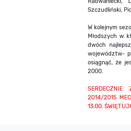
Radwaniecki, 
Szczudliński, Pi
W kolejnym sez
Młodszych w kt
dwóch najleps
województw- pod
osiągnąć, że j
2000.
SERDECZNIE
2014/2015 ME
13.00. ŚWIĘTUJ