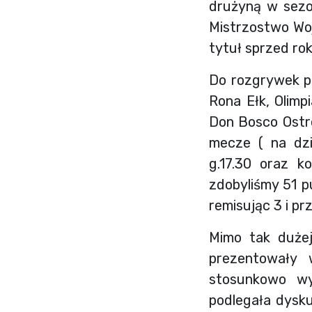
drużyną w sezon
Mistrzostwo Woj
tytuł sprzed rok
Do rozgrywek p
Rona Ełk, Olimp
Don Bosco Ostró
mecze ( na dzi
g.17.30 oraz k
zdobyliśmy 51 p
remisując 3 i p
Mimo tak dużej
prezentowały w
stosunkowo wy
podlegała dysku