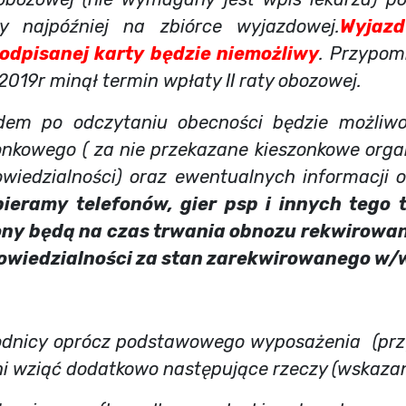
y najpóźniej na zbiórce wyjazdowej.
Wyjaz
podpisanej karty będzie niemożliwy
. Przypom
.2019r minął termin wpłaty II raty obozowej.
m po odczytaniu obecności będzie możliwo
onkowego ( za nie przekazane kieszonkowe orga
owiedzialności) oraz ewentualnych informacji o
bieramy telefonów, gier psp i innych tego 
ony będą na czas trwania obnozu rekwirowan
powiedzialności za stan zarekwirowanego w/
rócz podstawowego wyposażenia (przyb
ni wziąć dodatkowo następujące rzeczy (wskazan