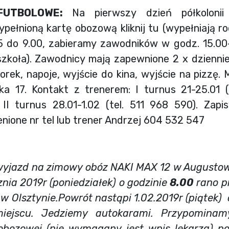
 FUTBOLOWE:
Na pierwszy dzień półkolonii
ełnioną kartę obozową kliknij tu (wypełniają ro
15 do 9.00, zabieramy zawodników w godz. 15.00-
zkoła). Zawodnicy mają zapewnione 2 x dziennie t
rek, napoje, wyjście do kina, wyjście na pizzę. M
ka 17. Kontakt z trenerem: I turnus 21-25.01 (
, II turnus 28.01-1.02 (tel. 511 968 590). Zapis
nione nr tel lub trener Andrzej 604 532 547
jazd na zimowy obóz NAKI MAX 12 w Augustowi
nia 2019r (poniedziałek) o godzinie
8.00
rano pr
o w Olsztynie.Powrót nastąpi 1.02.2019r (piątek) 
ejscu. Jedziemy autokarami. Przypominam
obozowej (nie wymagany jest wpis lekarza) po