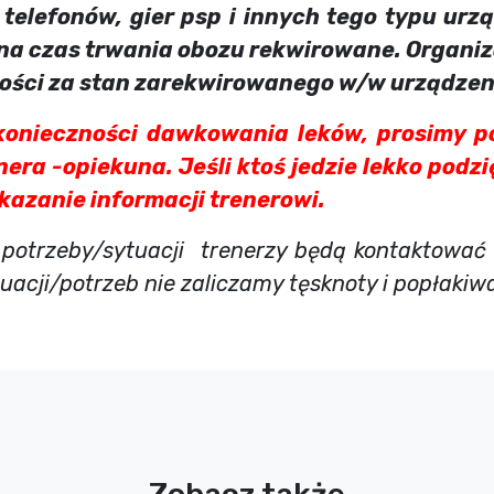
 telefonów, gier psp i innych tego typu urz
na czas trwania obozu rekwirowane. Organiz
ości za stan zarekwirowanego w/w urządzen
konieczności dawkowania leków, prosimy p
nera -opiekuna. Jeśli ktoś jedzie lekko podz
kazanie informacji trenerowi.
 potrzeby/sytuacji trenerzy będą kontaktować s
acji/potrzeb nie zaliczamy tęsknoty i popłakiwa