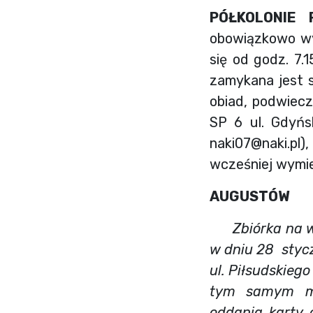
PÓŁKOLONIE
obowiązkowo wyp
się od godz. 7.
zamykana jest s
obiad, podwieczo
SP 6 ul. Gdyńs
naki07@naki.pl
)
wcześniej wymie
AUGUSTÓW
Zbiórka na wy
w dniu 28 stycz
ul. Piłsudskieg
tym samym mi
oddania karty 