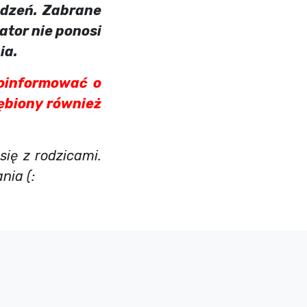
ądzeń. Zabrane
ator nie ponosi
ia.
oinformować o
iębiony również
ię z rodzicami.
nia (: