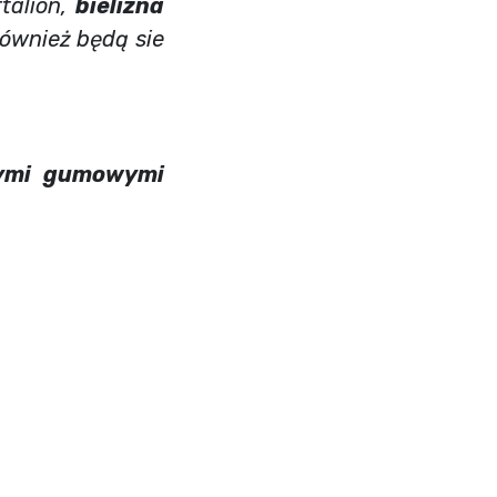
rtalion,
bielizna
 również będą sie
ałymi gumowymi