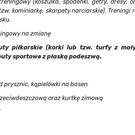
 treningowy (koszulka, spodenki, getry, dresy, o
tzw. kominiarkę, skarpety narciarskie). Treningi
sku.
eningowy na zmianę
uty piłkarskie (korki lub tzw. turfy z m
buty sportowe z płaską podeszwą.
d prysznic, kąpielówki na basen
rzeciwdeszczową oraz kurtkę zimową
!