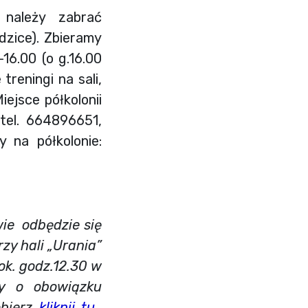
 należy zabrać
dzice). Zbieramy
16.00 (o g.16.00
reningi na sali,
iejsce półkolonii
tel.
664896651,
y na półkolonie:
e odbędzie się
zy hali „Urania”
ok. godz.12.30 w
y o obowiązku
bierz
kliknij tu.