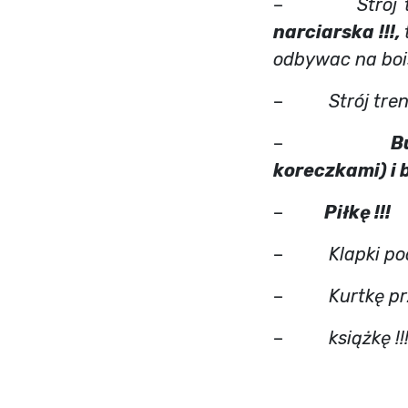
–
Strój
narciarska !!!,
odbywac na boi
–
Strój tr
–
B
koreczkami) i 
–
Piłkę !!!
–
Klapki po
–
Kurtkę p
–
książkę !!