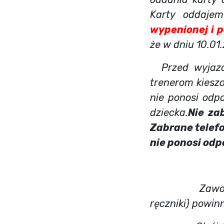
Karty oddajem
wypenionej i 
że w dniu 10.01
Przed wyjazde
trenerom kiesz
nie ponosi odp
dziecka.
Nie za
Zabrane telef
nie ponosi od
Zawodnicy op
ręczniki) powin