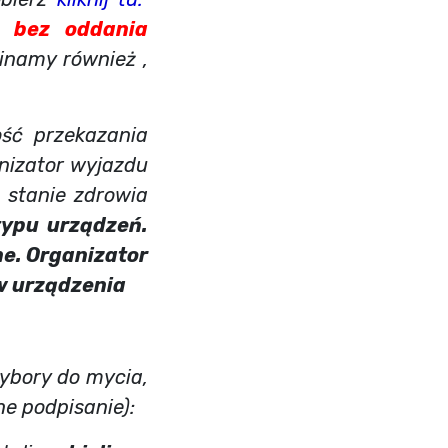
d bez oddania
inamy również ,
ść przekazania
nizator wyjazdu
 stanie zdrowia
typu urządzeń.
e. Organizator
w urządzenia
ory do mycia,
e podpisanie):